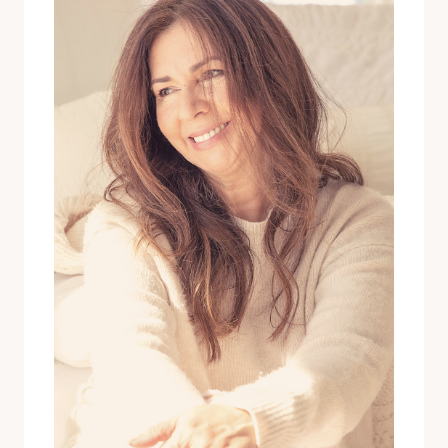
THE
MEANING
OF
HIS
SONG
IMAGINE.