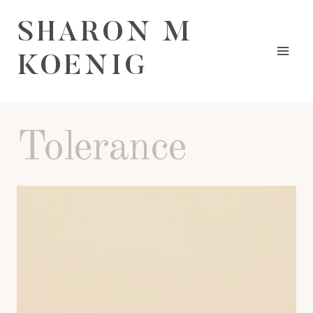
Skip
SHARON M
to
content
KOENIG
Tolerance